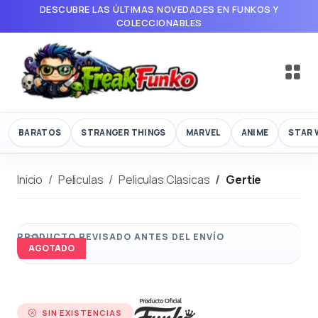
DESCUBRE LAS ÚLTIMAS NOVEDADES EN FUNKOS Y
COLECCIONABLES
BARATOS
STRANGER THINGS
MARVEL
ANIME
STAR 
Inicio
Peliculas
Peliculas Clasicas
Gertie
AGOTADO
SIN EXISTENCIAS