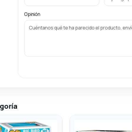
Opinión
goría