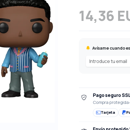
14,36 E
Avísame cuando es
Pago seguro SS
Compra protegida 
Tarjeta
P
Envío protegido