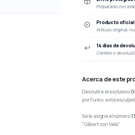
Preparado con emba
Producto oficial
Artículo original, n
14 días de devol
Cambio o devolución
Acerca de este pr
Descubre el exclusivo
G
por Funko, está esculpid
Se le asigna el número
1
"Gilbert con Vela".