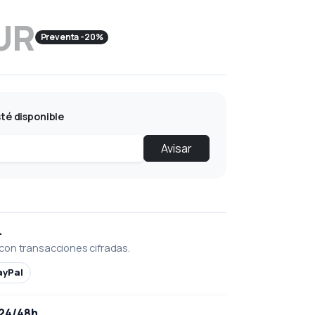
UR
Preventa -20%
té disponible
Avisar
L
con transacciones cifradas.
ayPal
 24/48h