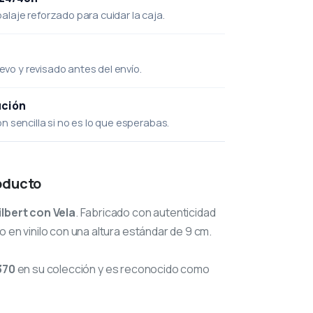
laje reforzado para cuidar la caja.
uevo y revisado antes del envío.
ución
 sencilla si no es lo que esperabas.
oducto
ilbert con Vela
. Fabricado con autenticidad
o en vinilo con una altura estándar de 9 cm.
370
en su colección y es reconocido como