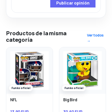
Publicar opinión
Productos de la misma
Ver todos
categoría
→
Funko oficial
Funko oficial
NFL
Big Bird
13,90 EUR
30,60 EUR