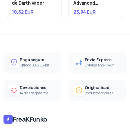
de Darth Vader
Advanced
Starfighter
18,62 EUR
23,94 EUR
Pago seguro
Envío Express
Cifrado SSL 256-bit
Entrega en 24/48h
Devoluciones
Originalidad
14 días de garantía
Productos oficiales
FreaKFunko