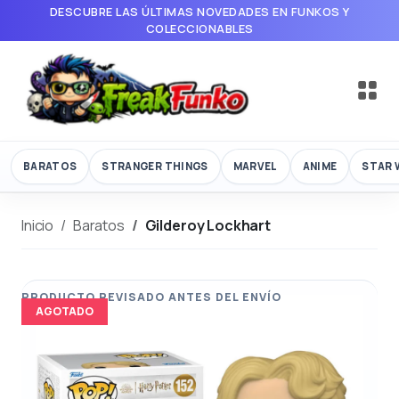
DESCUBRE LAS ÚLTIMAS NOVEDADES EN FUNKOS Y
COLECCIONABLES
BARATOS
STRANGER THINGS
MARVEL
ANIME
STAR 
Inicio
Baratos
Gilderoy Lockhart
AGOTADO