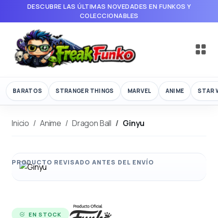
DESCUBRE LAS ÚLTIMAS NOVEDADES EN FUNKOS Y
COLECCIONABLES
BARATOS
STRANGER THINGS
MARVEL
ANIME
STAR 
Inicio
Anime
Dragon Ball
Ginyu
EN STOCK