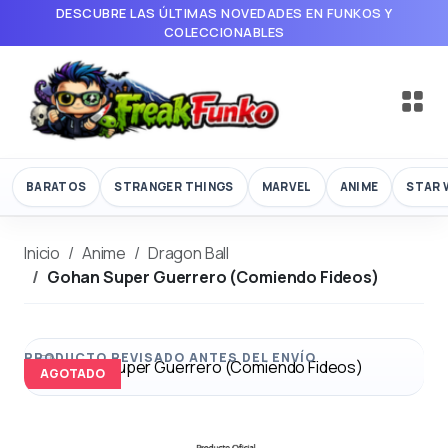
DESCUBRE LAS ÚLTIMAS NOVEDADES EN FUNKOS Y
COLECCIONABLES
BARATOS
STRANGER THINGS
MARVEL
ANIME
STAR 
Inicio
Anime
Dragon Ball
Gohan Super Guerrero (Comiendo Fideos)
AGOTADO