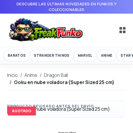
DESCUBRE LAS ÚLTIMAS NOVEDADES EN FUNKOS Y
COLECCIONABLES
BARATOS
STRANGER THINGS
MARVEL
ANIME
STAR 
Inicio
Anime
Dragon Ball
Goku en nube voladora (Super Sized 25 cm)
AGOTADO