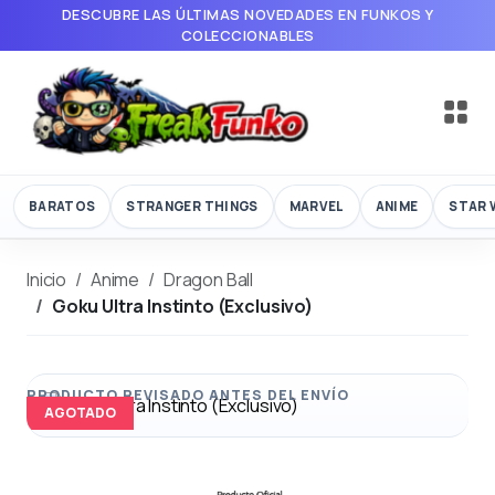
DESCUBRE LAS ÚLTIMAS NOVEDADES EN FUNKOS Y
COLECCIONABLES
BARATOS
STRANGER THINGS
MARVEL
ANIME
STAR 
Inicio
Anime
Dragon Ball
Goku Ultra Instinto (Exclusivo)
AGOTADO