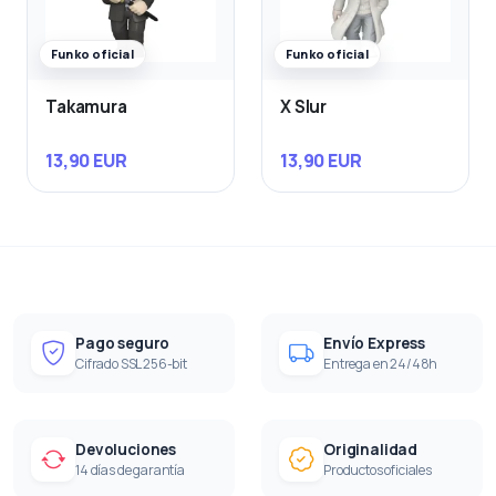
Funko oficial
Funko oficial
Takamura
X Slur
13,90 EUR
13,90 EUR
Pago seguro
Envío Express
Cifrado SSL 256-bit
Entrega en 24/48h
Devoluciones
Originalidad
14 días de garantía
Productos oficiales