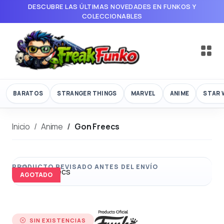
DESCUBRE LAS ÚLTIMAS NOVEDADES EN FUNKOS Y
COLECCIONABLES
BARATOS
STRANGER THINGS
MARVEL
ANIME
STAR 
Inicio
Anime
Gon Freecs
AGOTADO
SIN EXISTENCIAS