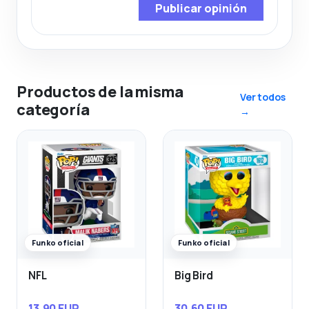
Publicar opinión
Productos de la misma
Ver todos
categoría
→
Funko oficial
Funko oficial
NFL
Big Bird
13,90 EUR
30,60 EUR