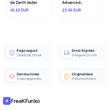
de Darth Vader
Advanced
Starfighter
18,62 EUR
23,94 EUR
Pago seguro
Envío Express
Cifrado SSL 256-bit
Entrega en 24/48h
Devoluciones
Originalidad
14 días de garantía
Productos oficiales
FreaKFunko