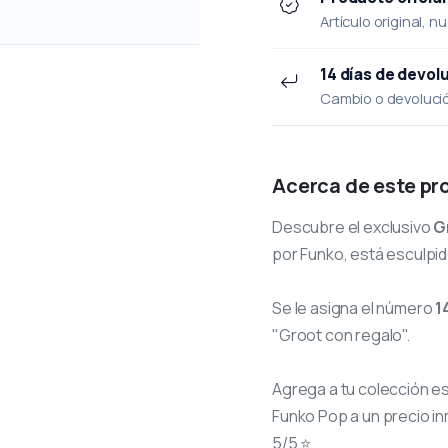
Artículo original, n
14 días de devol
Cambio o devolución
Acerca de este pr
Descubre el exclusivo
G
por Funko, está esculpid
Se le asigna el número
1
"Groot con regalo".
Agrega a tu colección e
Funko Pop a un precio in
5/5 ⭐.