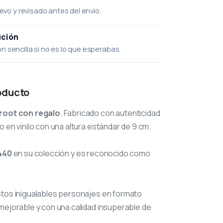
uevo y revisado antes del envío.
ución
 sencilla si no es lo que esperabas.
oducto
root con regalo
. Fabricado con autenticidad
o en vinilo con una altura estándar de 9 cm.
440
en su colección y es reconocido como
stos inigualables personajes en formato
mejorable y con una calidad insuperable de