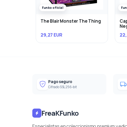
Funko oficial
Fun
The Blair Monster The Thing
Cap
Ne
29,27 EUR
22,
Pago seguro
Cifrado SSL 256-bit
FreaKFunko
Especialistas en coleccionismo premium y edi