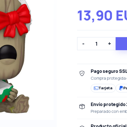
13,90 
-
+
Pago seguro SS
Compra protegida 
Tarjeta
P
Envío protegido
Preparado con emba
Producto oficial