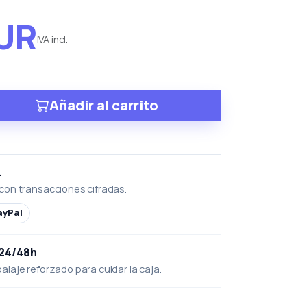
EUR
IVA incl.
Añadir al carrito
L
con transacciones cifradas.
ayPal
 24/48h
laje reforzado para cuidar la caja.