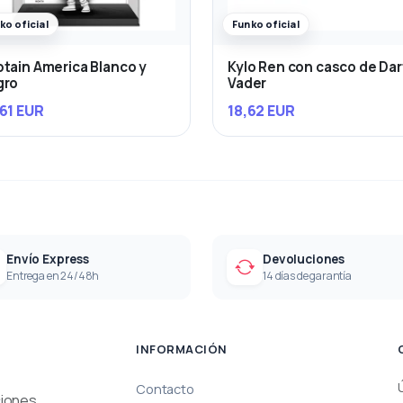
ko oficial
Funko oficial
tain America Blanco y
Kylo Ren con casco de Da
gro
Vader
61 EUR
18,62 EUR
Envío Express
Devoluciones
Entrega en 24/48h
14 días de garantía
INFORMACIÓN
Contacto
ciones