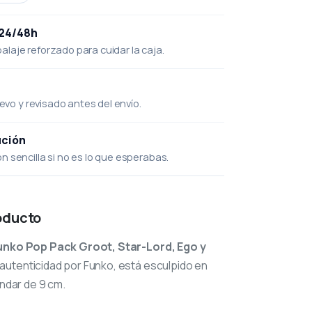
 24/48h
laje reforzado para cuidar la caja.
uevo y revisado antes del envío.
ución
 sencilla si no es lo que esperabas.
oducto
unko Pop Pack Groot, Star-Lord, Ego y
 autenticidad por Funko, está esculpido en
ándar de 9 cm.