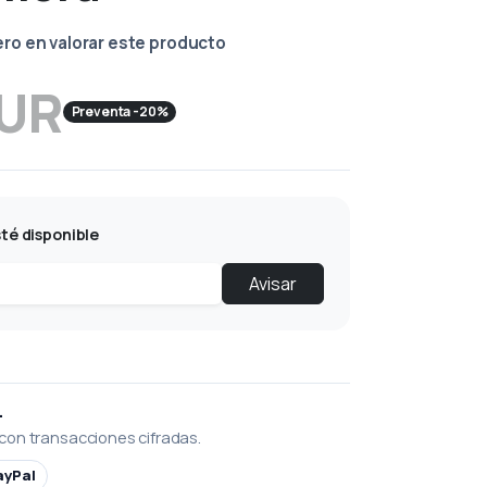
ero en valorar este producto
EUR
Preventa -20%
té disponible
Avisar
L
con transacciones cifradas.
ayPal