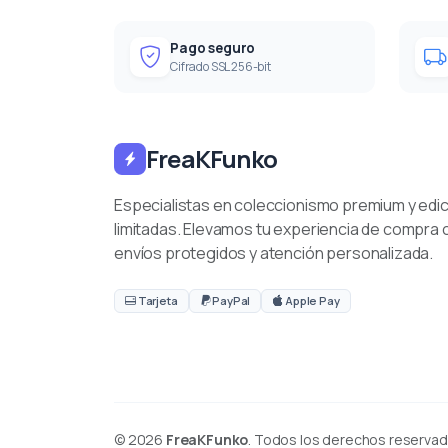
Pago seguro
Cifrado SSL 256-bit
FreaKFunko
Especialistas en coleccionismo premium y edi
limitadas. Elevamos tu experiencia de compra 
envíos protegidos y atención personalizada.
Tarjeta
PayPal
Apple Pay
© 2026
FreaKFunko
. Todos los derechos reservad