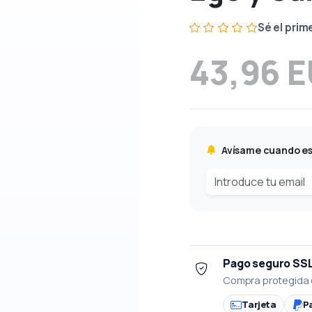
Sé el prim
43,96 
Avísame cuando es
Pago seguro SS
Compra protegida 
Tarjeta
P