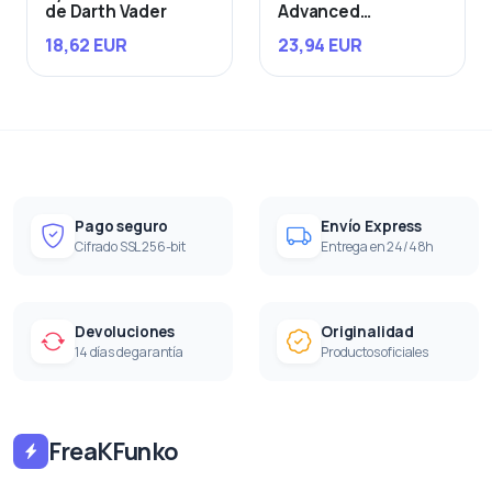
de Darth Vader
Advanced
Starfighter
18,62 EUR
23,94 EUR
Pago seguro
Envío Express
Cifrado SSL 256-bit
Entrega en 24/48h
Devoluciones
Originalidad
14 días de garantía
Productos oficiales
FreaKFunko