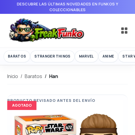
DESCUBRE LAS ÚLTIMAS NOVEDADES EN FUNKOS Y
COLECCIONABLES
BARATOS
STRANGER THINGS
MARVEL
ANIME
STAR 
Inicio
Baratos
Han
AGOTADO