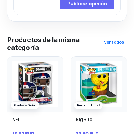
Publicar opinión
Productos de la misma
Ver todos
categoría
→
Funko oficial
Funko oficial
NFL
Big Bird
13,90 EUR
30,60 EUR