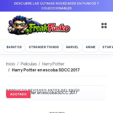
DESCUBRE LAS ÚLTIMAS NOVEDADES EN FUNKOS Y
COLECCIONABLES
BARATOS
STRANGER THINGS
MARVEL
ANIME
STAR 
Inicio
Peliculas
Harry Potter
Harry Potter en escoba SDCC 2017
AGOTADO