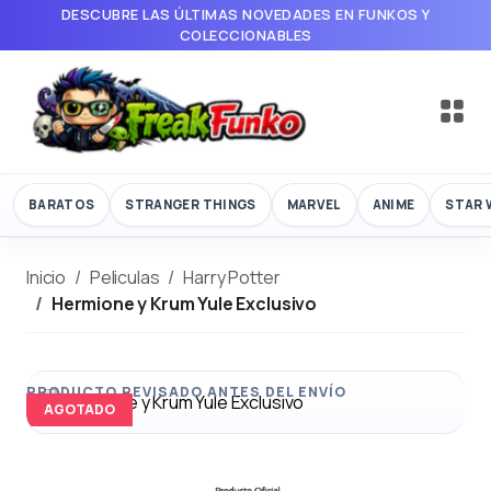
DESCUBRE LAS ÚLTIMAS NOVEDADES EN FUNKOS Y
COLECCIONABLES
BARATOS
STRANGER THINGS
MARVEL
ANIME
STAR 
Inicio
Peliculas
Harry Potter
Hermione y Krum Yule Exclusivo
AGOTADO