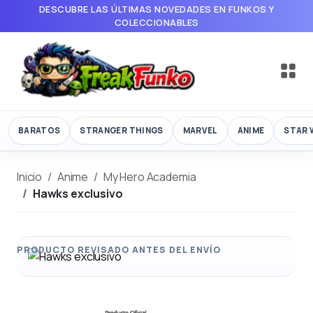
DESCUBRE LAS ÚLTIMAS NOVEDADES EN FUNKOS Y
COLECCIONABLES
BARATOS
STRANGER THINGS
MARVEL
ANIME
STAR 
Inicio
Anime
My Hero Academia
Hawks exclusivo