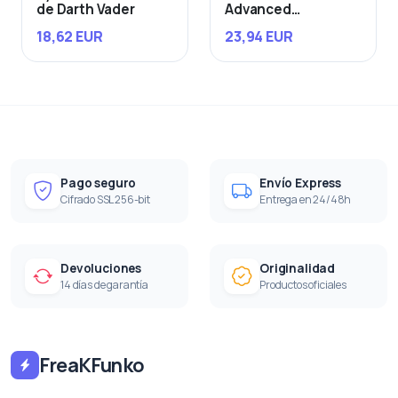
de Darth Vader
Advanced
Starfighter
18,62 EUR
23,94 EUR
Pago seguro
Envío Express
Cifrado SSL 256-bit
Entrega en 24/48h
Devoluciones
Originalidad
14 días de garantía
Productos oficiales
FreaKFunko