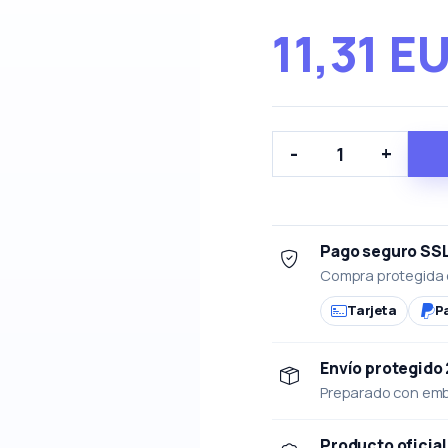
11,31 E
-
+
Pago seguro SS
Compra protegida 
Tarjeta
P
Envío protegido
Preparado con emba
Producto oficial