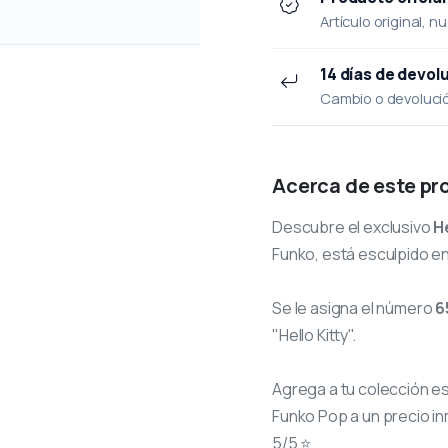
Artículo original, n
14 días de devol
Cambio o devolución
Acerca de este pr
Descubre el exclusivo
He
Funko, está esculpido en
Se le asigna el número
6
"Hello Kitty".
Agrega a tu colección e
Funko Pop a un precio in
5/5 ⭐.