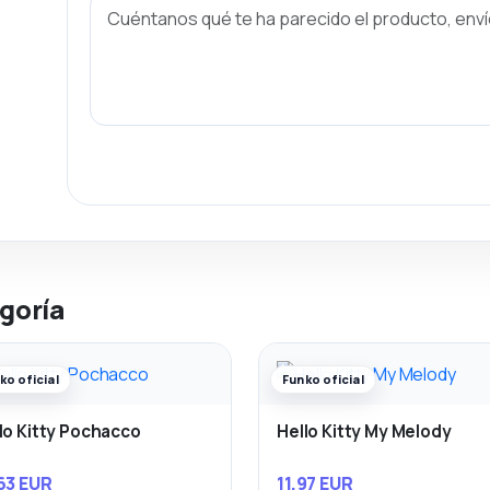
goría
ko oficial
Funko oficial
lo Kitty Pochacco
Hello Kitty My Melody
63 EUR
11,97 EUR