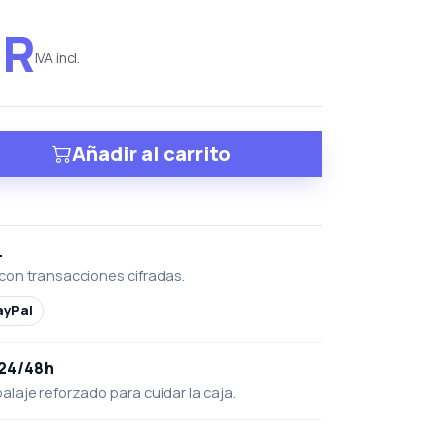
UR
IVA incl.
Añadir al carrito
L
con transacciones cifradas.
ayPal
 24/48h
laje reforzado para cuidar la caja.