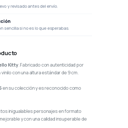
uevo y revisado antes del envío.
ución
 sencilla si no es lo que esperabas.
oducto
llo Kitty
. Fabricado con autenticidad por
 vinilo con una altura estándar de 9 cm.
5
en su colección y es reconocido como
stos inigualables personajes en formato
mejorable y con una calidad insuperable de