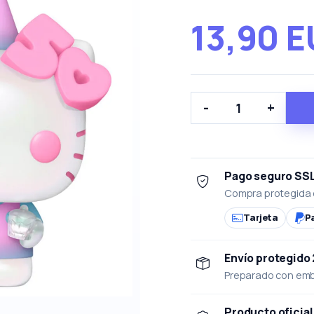
13,90 
-
+
Pago seguro SS
Compra protegida 
Tarjeta
P
Envío protegido
Preparado con emba
Producto oficial