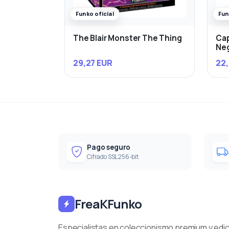
Funko oficial
Fun
The Blair Monster The Thing
Cap
Ne
29,27 EUR
22,
Pago seguro
Cifrado SSL 256-bit
FreaKFunko
Especialistas en coleccionismo premium y edi