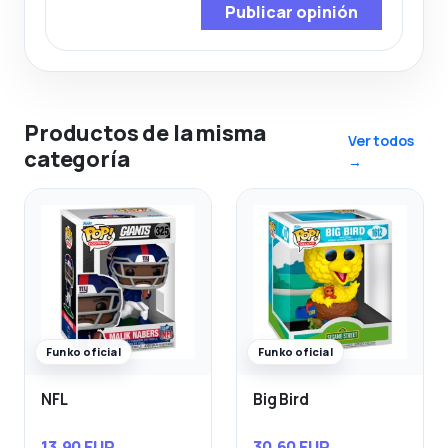
Publicar opinión
Productos de la misma
Ver todos
categoría
→
Funko oficial
Funko oficial
NFL
Big Bird
13,90 EUR
30,60 EUR