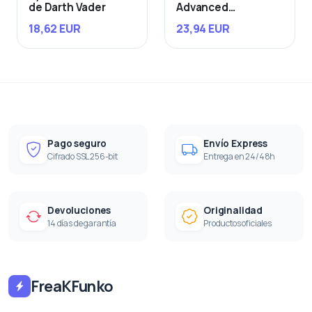
de Darth Vader
Advanced
Starfighter
18,62 EUR
23,94 EUR
Pago seguro
Envío Express
Cifrado SSL 256-bit
Entrega en 24/48h
Devoluciones
Originalidad
14 días de garantía
Productos oficiales
FreaKFunko