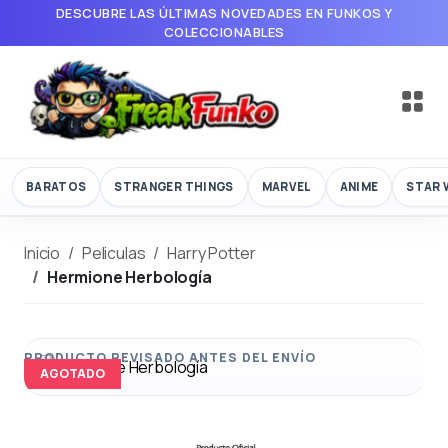
DESCUBRE LAS ÚLTIMAS NOVEDADES EN FUNKOS Y
COLECCIONABLES
BARATOS
STRANGER THINGS
MARVEL
ANIME
STAR 
Inicio
Peliculas
Harry Potter
Hermione Herbología
AGOTADO