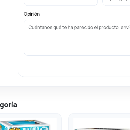
Opinión
goría