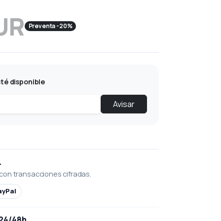
UR
Preventa -20%
té disponible
Avisar
L
con transacciones cifradas.
ayPal
 24/48h