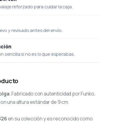
laje reforzado para cuidar la caja.
uevo y revisado antes del envío.
ución
 sencilla si no es lo que esperabas.
oducto
olga
. Fabricado con autenticidad por Funko,
con una altura estándar de 9 cm.
326
en su colección y es reconocido como