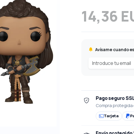
14,36 E
Avísame cuando es
Pago seguro SS
Compra protegida 
Tarjeta
P
Envío protegido