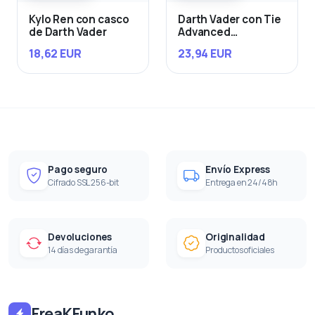
Kylo Ren con casco
Darth Vader con Tie
de Darth Vader
Advanced
Starfighter
18,62 EUR
23,94 EUR
Pago seguro
Envío Express
Cifrado SSL 256-bit
Entrega en 24/48h
Devoluciones
Originalidad
14 días de garantía
Productos oficiales
FreaKFunko