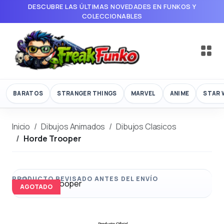
DESCUBRE LAS ÚLTIMAS NOVEDADES EN FUNKOS Y
COLECCIONABLES
BARATOS
STRANGER THINGS
MARVEL
ANIME
STAR 
Inicio
Dibujos Animados
Dibujos Clasicos
Horde Trooper
AGOTADO