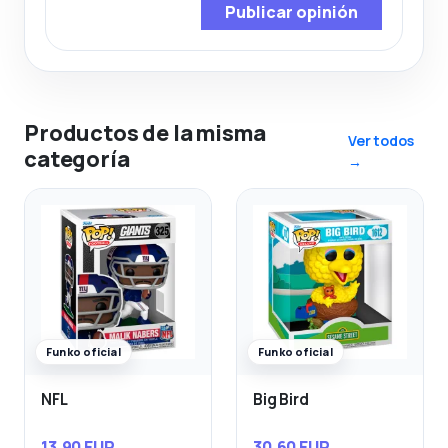
Publicar opinión
Productos de la misma
Ver todos
categoría
→
Funko oficial
Funko oficial
NFL
Big Bird
13,90 EUR
30,60 EUR