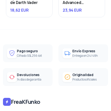
de Darth Vader
Advanced
Starfighter
18,62 EUR
23,94 EUR
Pago seguro
Envío Express
Cifrado SSL 256-bit
Entrega en 24/48h
Devoluciones
Originalidad
14 días de garantía
Productos oficiales
FreaKFunko