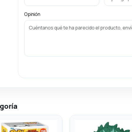
Opinión
goría