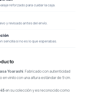
laje reforzado para cuidar la caja.
uevo y revisado antes del envío.
ución
 sencilla si no es lo que esperabas.
oducto
nasa Yoarashi
. Fabricado con autenticidad
o en vinilo con una altura estándar de 9 cm.
145
en su colección y es reconocido como