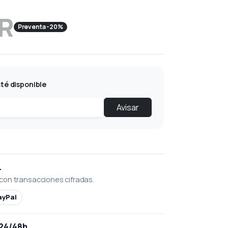
UR
Preventa -20%
té disponible
Avisar
L
con transacciones cifradas.
ayPal
 24/48h