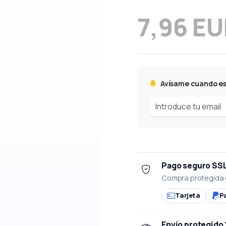
7,96 E
Avísame cuando es
Pago seguro SS
Compra protegida 
Tarjeta
P
Envío protegido