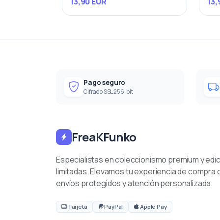
13,90 EUR
13,
Pago seguro
Cifrado SSL 256-bit
FreaKFunko
Especialistas en coleccionismo premium y edi
limitadas. Elevamos tu experiencia de compra 
envíos protegidos y atención personalizada.
Tarjeta
PayPal
Apple Pay