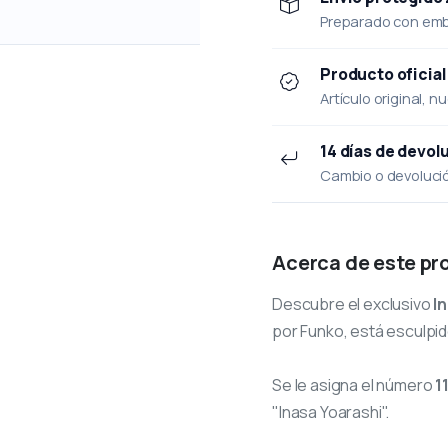
Preparado con emba
Producto oficial
Artículo original, n
14 días de devol
Cambio o devolución
Acerca de este pr
Descubre el exclusivo
I
por Funko, está esculpid
Se le asigna el número
1
"Inasa Yoarashi".