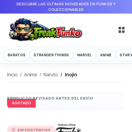
DESCUBRE LAS ÚLTIMAS NOVEDADES EN FUNKOS Y
COLECCIONABLES
BARATOS
STRANGER THINGS
MARVEL
ANIME
STAR 
Inicio
Anime
Naruto
Inojin
AGOTADO
SIN EXISTENCIAS