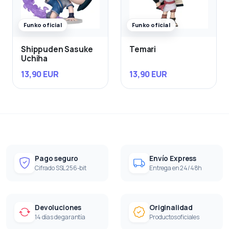
Funko oficial
Funko oficial
Shippuden Sasuke
Temari
Uchiha
13,90 EUR
13,90 EUR
Pago seguro
Envío Express
Cifrado SSL 256-bit
Entrega en 24/48h
Devoluciones
Originalidad
14 días de garantía
Productos oficiales