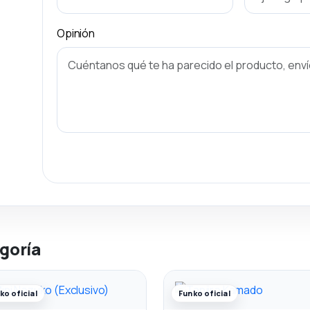
Opinión
goría
ko oficial
Funko oficial