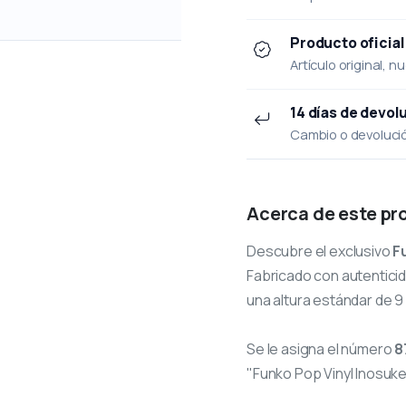
Producto oficial
Artículo original, n
14 días de devol
Cambio o devolución
Acerca de este pr
Descubre el exclusivo
F
Fabricado con autenticid
una altura estándar de 9
Se le asigna el número
8
"Funko Pop Vinyl Inosuke