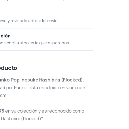
uevo y revisado antes del envío.
ución
 sencilla si no es lo que esperabas.
oducto
unko Pop Inosuke Hashibira (Flocked)
.
ad por Funko, está esculpido en vinilo con
 cm.
75
en su colección y es reconocido como
 Hashibira (Flocked)".