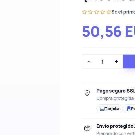
Sé el prim
50,56 
-
+
Pago seguro SS
Compra protegida 
Tarjeta
P
Envío protegido
Preparado con emba