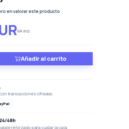
ero en valorar este producto
EUR
IVA incl.
Añadir al carrito
L
con transacciones cifradas.
ayPal
 24/48h
laje reforzado para cuidar la caja.