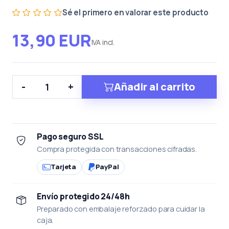
Sé el primero en valorar este producto
13,90 EUR
IVA incl.
Añadir al carrito
-
+
Pago seguro SSL
Compra protegida con transacciones cifradas.
Tarjeta
PayPal
Envío protegido 24/48h
Preparado con embalaje reforzado para cuidar la
caja.