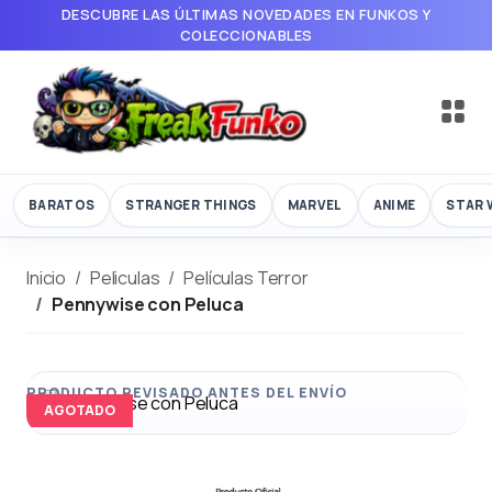
DESCUBRE LAS ÚLTIMAS NOVEDADES EN FUNKOS Y
COLECCIONABLES
BARATOS
STRANGER THINGS
MARVEL
ANIME
STAR 
Inicio
Peliculas
Películas Terror
Pennywise con Peluca
AGOTADO