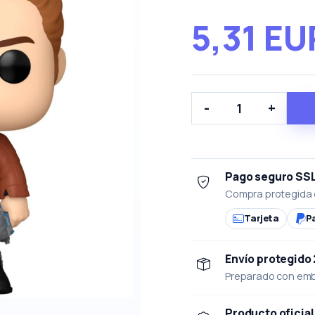
5,31 EU
-
+
Pago seguro SS
Compra protegida 
Tarjeta
P
Envío protegido
Preparado con emba
Producto oficial