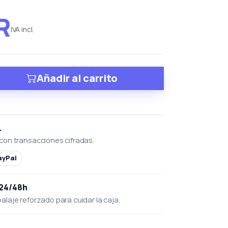
R
IVA incl.
Añadir al carrito
L
con transacciones cifradas.
ayPal
 24/48h
laje reforzado para cuidar la caja.