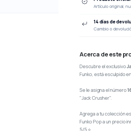
Artículo original, n
14 días de devol
Cambio o devolución
Acerca de este pr
Descubre el exclusivo
J
Funko, está esculpido en
Se le asigna el número
1
"Jack Crusher".
Agrega a tu colección e
Funko Pop a un precio in
5/5 ⭐.