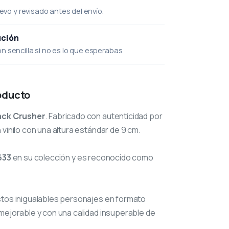
uevo y revisado antes del envío.
ución
 sencilla si no es lo que esperabas.
oducto
ack Crusher
. Fabricado con autenticidad por
 vinilo con una altura estándar de 9 cm.
633
en su colección y es reconocido como
stos inigualables personajes en formato
mejorable y con una calidad insuperable de