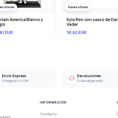
ko oficial
Funko oficial
tain America Blanco y
Kylo Ren con casco de Da
gro
Vader
61 EUR
18,62 EUR
Envío Express
Devoluciones
Entrega en 24/48h
14 días de garantía
INFORMACIÓN
Contacto
ciones