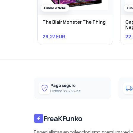
Funko oficial
Fun
The Blair Monster The Thing
Cap
Ne
29,27 EUR
22,
Pago seguro
Cifrado SSL 256-bit
FreaKFunko
Especialistas en coleccionismo premium y edi