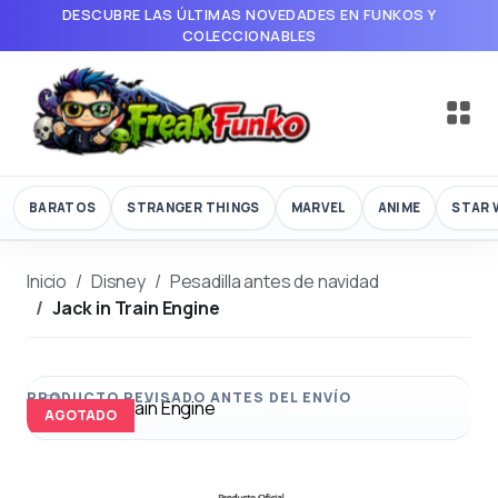
DESCUBRE LAS ÚLTIMAS NOVEDADES EN FUNKOS Y
COLECCIONABLES
BARATOS
STRANGER THINGS
MARVEL
ANIME
STAR 
Inicio
Disney
Pesadilla antes de navidad
Jack in Train Engine
AGOTADO