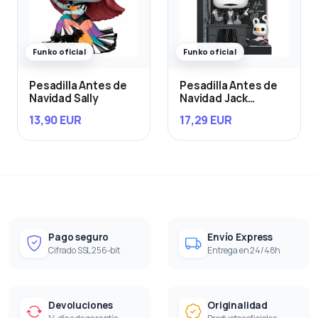
Funko oficial
Funko oficial
Pesadilla Antes de
Pesadilla Antes de
Navidad Sally
Navidad Jack
Skellington in Jack's
13,90 EUR
17,29 EUR
Room
Pago seguro
Envío Express
Cifrado SSL 256-bit
Entrega en 24/48h
Devoluciones
Originalidad