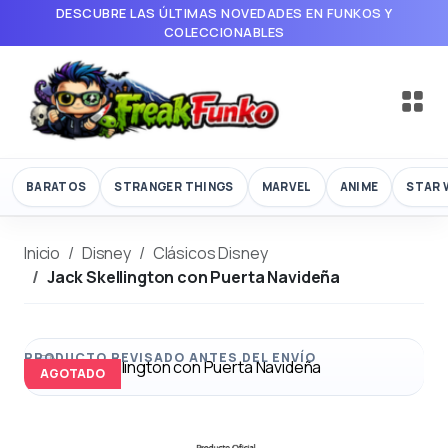
DESCUBRE LAS ÚLTIMAS NOVEDADES EN FUNKOS Y
COLECCIONABLES
BARATOS
STRANGER THINGS
MARVEL
ANIME
STAR 
Inicio
Disney
Clásicos Disney
Jack Skellington con Puerta Navideña
AGOTADO