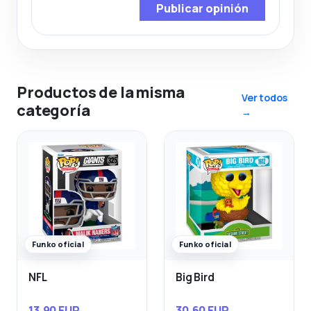
Publicar opinión
Productos de la misma
Ver todos
categoría
→
Funko oficial
Funko oficial
NFL
Big Bird
13,90 EUR
30,60 EUR