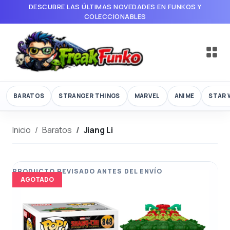
DESCUBRE LAS ÚLTIMAS NOVEDADES EN FUNKOS Y
COLECCIONABLES
BARATOS
STRANGER THINGS
MARVEL
ANIME
STAR 
Inicio
Baratos
Jiang Li
AGOTADO