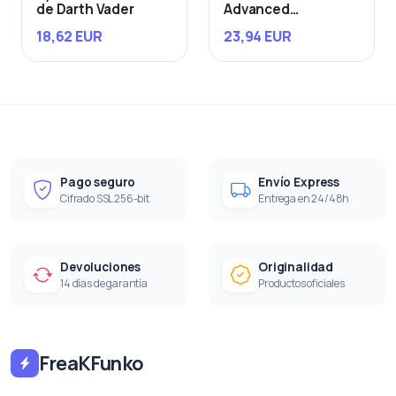
de Darth Vader
Advanced
Starfighter
18,62 EUR
23,94 EUR
Pago seguro
Envío Express
Cifrado SSL 256-bit
Entrega en 24/48h
Devoluciones
Originalidad
14 días de garantía
Productos oficiales
FreaKFunko