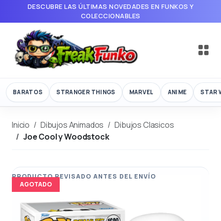
DESCUBRE LAS ÚLTIMAS NOVEDADES EN FUNKOS Y
COLECCIONABLES
BARATOS
STRANGER THINGS
MARVEL
ANIME
STAR 
Inicio
Dibujos Animados
Dibujos Clasicos
Joe Cool y Woodstock
AGOTADO