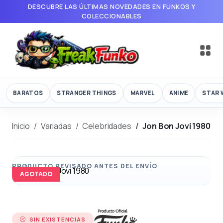
DESCUBRE LAS ÚLTIMAS NOVEDADES EN FUNKOS Y
COLECCIONABLES
BARATOS
STRANGER THINGS
MARVEL
ANIME
STAR 
Inicio
Variadas
Celebridades
Jon Bon Jovi 1980
AGOTADO
SIN EXISTENCIAS