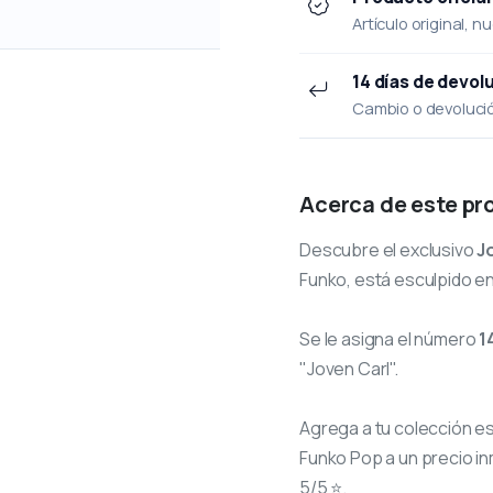
Artículo original, n
14 días de devol
Cambio o devolución
Acerca de este pr
Descubre el exclusivo
J
Funko, está esculpido en
Se le asigna el número
1
"Joven Carl".
Agrega a tu colección e
Funko Pop a un precio in
5/5 ⭐.