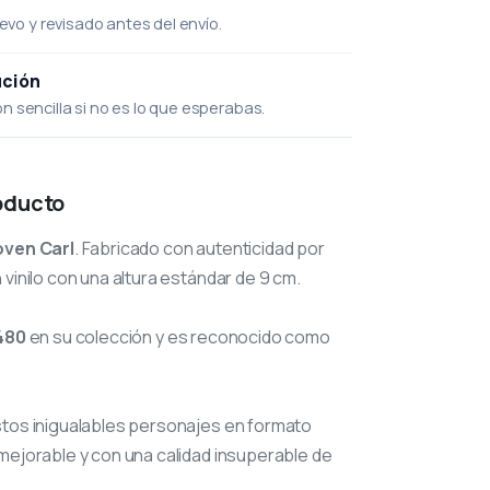
uevo y revisado antes del envío.
ución
 sencilla si no es lo que esperabas.
oducto
oven Carl
. Fabricado con autenticidad por
 vinilo con una altura estándar de 9 cm.
480
en su colección y es reconocido como
stos inigualables personajes en formato
mejorable y con una calidad insuperable de