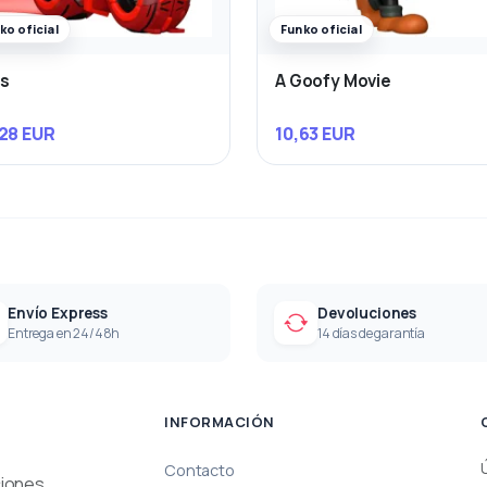
ko oficial
Funko oficial
s
A Goofy Movie
28 EUR
10,63 EUR
Envío Express
Devoluciones
Entrega en 24/48h
14 días de garantía
INFORMACIÓN
Contacto
ciones