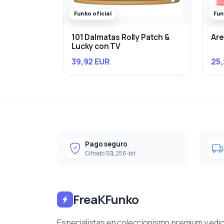
Funko oficial
Fun
101 Dalmatas Rolly Patch &
Are
Lucky con TV
39,92 EUR
25,
Pago seguro
Cifrado SSL 256-bit
FreaKFunko
Especialistas en coleccionismo premium y edi