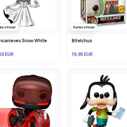
ko oficial
Funko oficial
ncanieves Snow White
Bitelchus
63 EUR
19,95 EUR