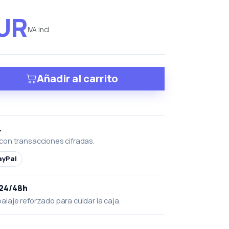
EUR
IVA incl.
Añadir al carrito
L
con transacciones cifradas.
ayPal
 24/48h
laje reforzado para cuidar la caja.