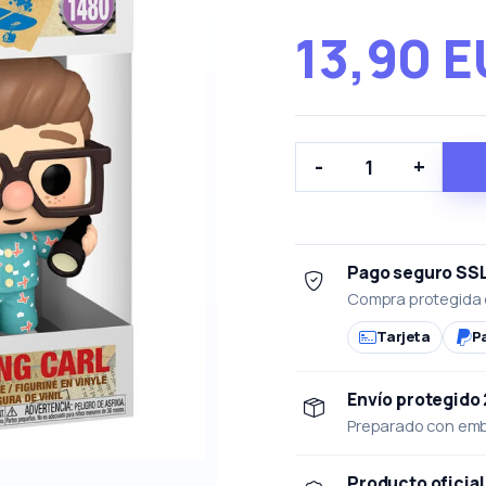
13,90 
-
+
Pago seguro SS
Compra protegida 
Tarjeta
P
Envío protegido
Preparado con emba
Producto oficial