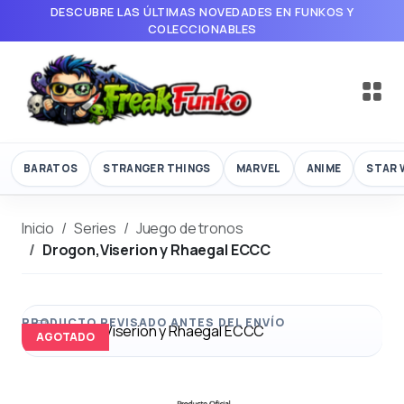
DESCUBRE LAS ÚLTIMAS NOVEDADES EN FUNKOS Y
COLECCIONABLES
BARATOS
STRANGER THINGS
MARVEL
ANIME
STAR 
Inicio
Series
Juego de tronos
Drogon,Viserion y Rhaegal ECCC
AGOTADO