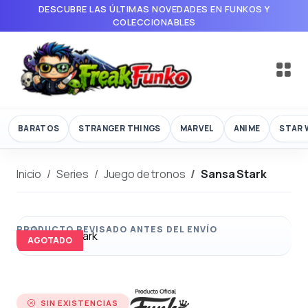
DESCUBRE LAS ÚLTIMAS NOVEDADES EN FUNKOS Y
COLECCIONABLES
BARATOS
STRANGER THINGS
MARVEL
ANIME
STAR 
Inicio
Series
Juego de tronos
Sansa Stark
AGOTADO
SIN EXISTENCIAS