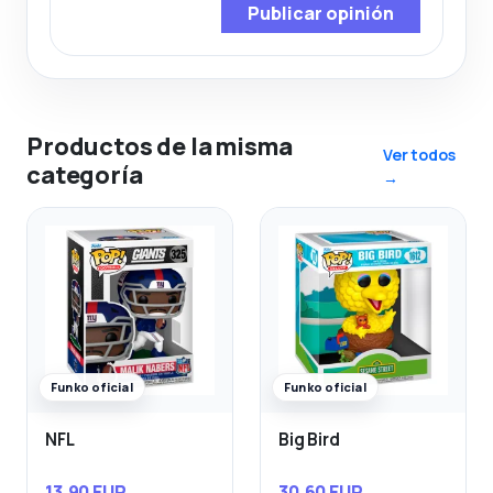
Publicar opinión
Productos de la misma
Ver todos
categoría
→
Funko oficial
Funko oficial
NFL
Big Bird
13,90 EUR
30,60 EUR