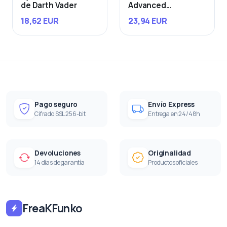
de Darth Vader
Advanced
Starfighter
18,62 EUR
23,94 EUR
Pago seguro
Envío Express
Cifrado SSL 256-bit
Entrega en 24/48h
Devoluciones
Originalidad
14 días de garantía
Productos oficiales
FreaKFunko