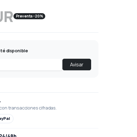
UR
Preventa -20%
té disponible
Avisar
L
con transacciones cifradas.
ayPal
 24/48h