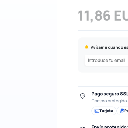
11,86 E
Avísame cuando es
Pago seguro SS
Compra protegida 
Tarjeta
P
Envío protegido