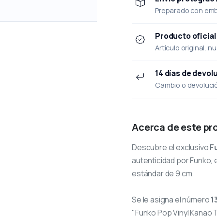
Preparado con emba
Producto oficial
Artículo original, n
14 días de devol
Cambio o devolución
Acerca de este pr
Descubre el exclusivo
F
autenticidad por Funko, e
estándar de 9 cm.
Se le asigna el número
1
"Funko Pop Vinyl Kanao T