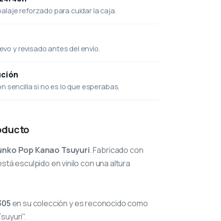
laje reforzado para cuidar la caja.
uevo y revisado antes del envío.
ución
 sencilla si no es lo que esperabas.
oducto
unko Pop Kanao Tsuyuri
. Fabricado con
stá esculpido en vinilo con una altura
305
en su colección y es reconocido como
suyuri".