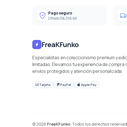
Pago seguro
Cifrado SSL 256-bit
FreaKFunko
Especialistas en coleccionismo premium y edi
limitadas. Elevamos tu experiencia de compra 
envíos protegidos y atención personalizada.
Tarjeta
PayPal
Apple Pay
© 2026
FreaKFunko
. Todos los derechos reservad