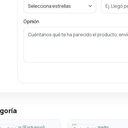
Opinión
goría