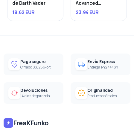
de Darth Vader
Advanced
Starfighter
18,62 EUR
23,94 EUR
Pago seguro
Envío Express
Cifrado SSL 256-bit
Entrega en 24/48h
Devoluciones
Originalidad
14 días de garantía
Productos oficiales
FreaKFunko