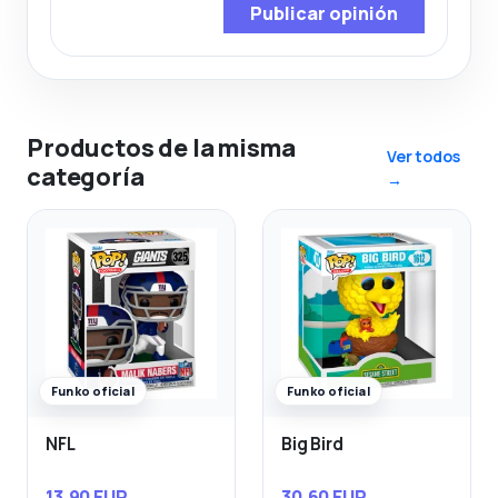
Publicar opinión
Productos de la misma
Ver todos
categoría
→
Funko oficial
Funko oficial
NFL
Big Bird
13,90 EUR
30,60 EUR