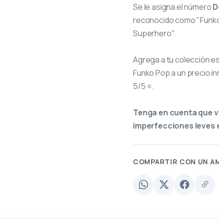
Se le asigna el número
D
reconocido como "Funko P
Superhero".
Agrega a tu colección e
Funko Pop a un precio in
5/5 ⭐.
Tenga en cuenta que v
imperfecciones leves e
COMPARTIR CON UN A