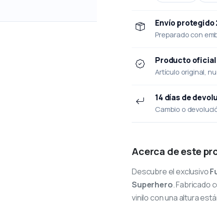
Envío protegido
Preparado con emba
Producto oficial
Artículo original, n
14 días de devol
Cambio o devolución
Acerca de este pr
Descubre el exclusivo
F
Superhero
. Fabricado 
vinilo con una altura est