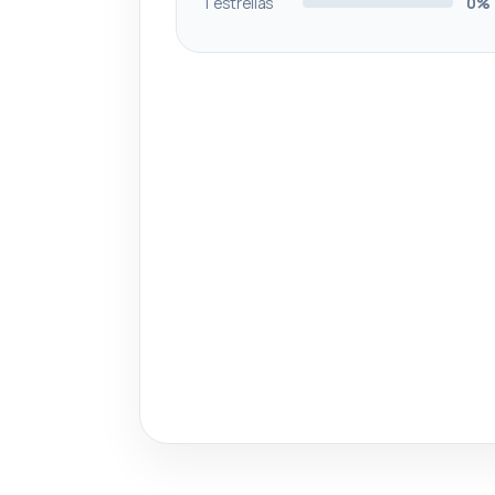
1 estrellas
0%