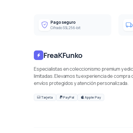
Pago seguro
Cifrado SSL 256-bit
FreaKFunko
Especialistas en coleccionismo premium y edi
limitadas. Elevamos tu experiencia de compra 
envíos protegidos y atención personalizada.
Tarjeta
PayPal
Apple Pay