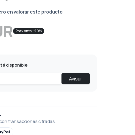
ero en valorar este producto
UR
Preventa -20%
té disponible
Avisar
L
con transacciones cifradas.
ayPal