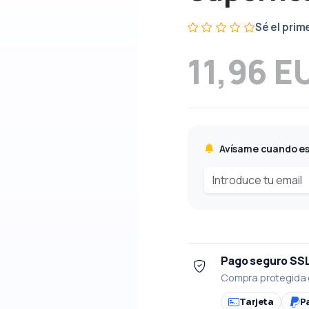
Sé el prim
11,96 E
Avísame cuando es
Pago seguro SS
Compra protegida 
Tarjeta
P