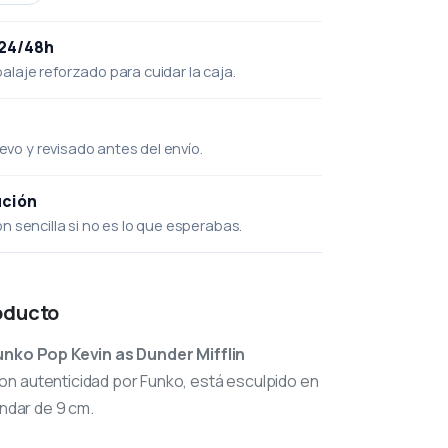
 24/48h
laje reforzado para cuidar la caja.
uevo y revisado antes del envío.
ución
 sencilla si no es lo que esperabas.
oducto
unko Pop Kevin as Dunder Mifflin
con autenticidad por Funko, está esculpido en
ándar de 9 cm.