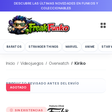
DESCUBRE LAS ÚLTIMAS NOVEDADES EN FUNKOS Y
COLECCIONABLES
BARATOS
STRANGER THINGS
MARVEL
ANIME
STAR 
Inicio
Videojuegos
Overwatch
Kiriko
AGOTADO
SIN EXISTENCIAS