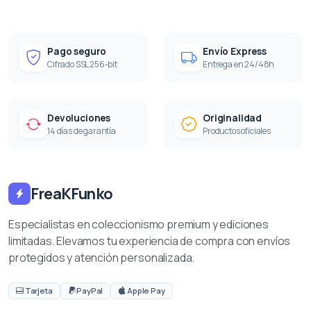
Pago seguro
Envío Express
Cifrado SSL 256-bit
Entrega en 24/48h
Devoluciones
Originalidad
14 días de garantía
Productos oficiales
FreaKFunko
Especialistas en coleccionismo premium y ediciones
limitadas. Elevamos tu experiencia de compra con envíos
protegidos y atención personalizada.
Tarjeta
PayPal
Apple Pay