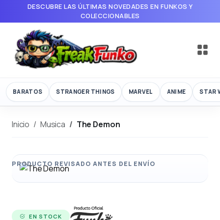
DESCUBRE LAS ÚLTIMAS NOVEDADES EN FUNKOS Y
COLECCIONABLES
BARATOS
STRANGER THINGS
MARVEL
ANIME
STAR 
Inicio
Musica
The Demon
EN STOCK