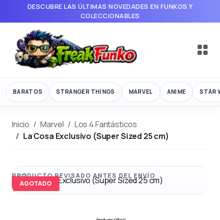
DESCUBRE LAS ÚLTIMAS NOVEDADES EN FUNKOS Y
COLECCIONABLES
BARATOS
STRANGER THINGS
MARVEL
ANIME
STAR 
Inicio
Marvel
Los 4 Fantásticos
La Cosa Exclusivo (Super Sized 25 cm)
AGOTADO