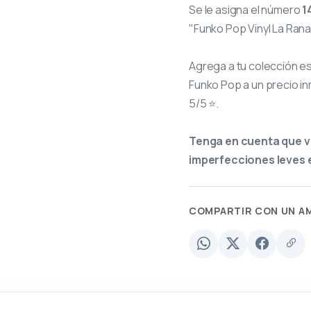
Se le asigna el número
1
"Funko Pop Vinyl La Rana
Agrega a tu colección e
Funko Pop a un precio in
5/5 ⭐.
Tenga en cuenta que v
imperfecciones leves e
COMPARTIR CON UN A