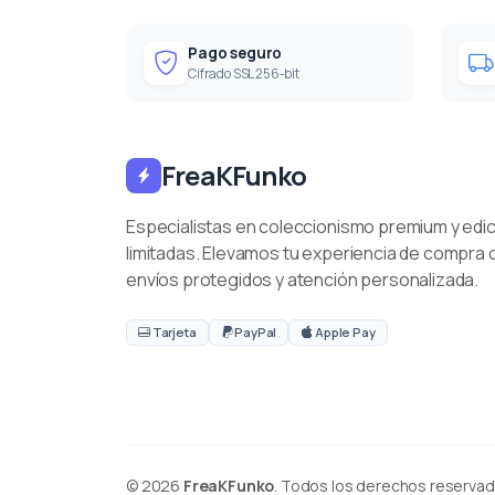
Pago seguro
Cifrado SSL 256-bit
FreaKFunko
Especialistas en coleccionismo premium y edi
limitadas. Elevamos tu experiencia de compra 
envíos protegidos y atención personalizada.
Tarjeta
PayPal
Apple Pay
© 2026
FreaKFunko
. Todos los derechos reservad