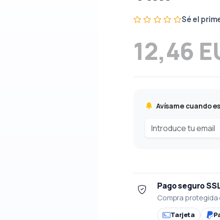
Sé el prim
12,46 
Avísame cuando es
Pago seguro SS
Compra protegida 
Tarjeta
P