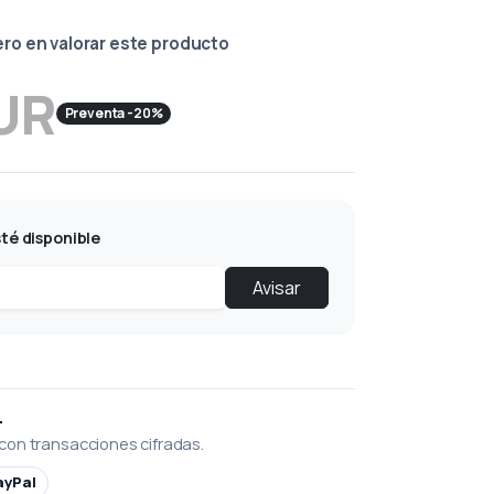
ero en valorar este producto
EUR
Preventa -20%
té disponible
Avisar
L
con transacciones cifradas.
ayPal