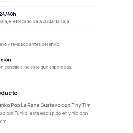
 24/48h
laje reforzado para cuidar la caja.
uevo y revisado antes del envío.
ución
 sencilla si no es lo que esperabas.
oducto
unko Pop La Rana Gustavo con Tiny Tim
.
ad por Funko, está esculpido en vinilo con
 cm.