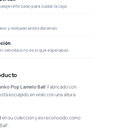
laje reforzado para cuidar la caja.
uevo y revisado antes del envío.
ución
 sencilla si no es lo que esperabas.
oducto
unko Pop Lamelo Ball
. Fabricado con
stá esculpido en vinilo con una altura
1
en su colección y es reconocido como
all".