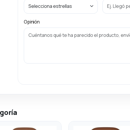
Opinión
goría