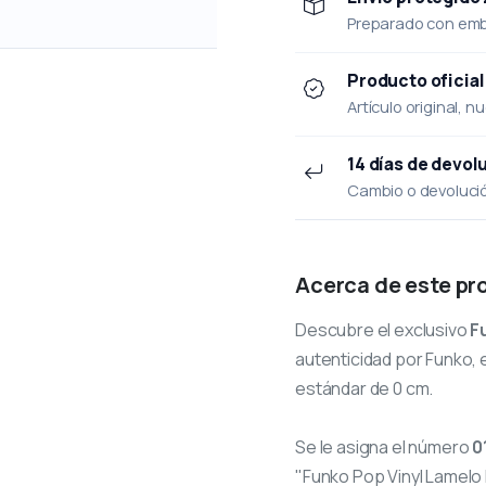
Preparado con emba
Producto oficial
Artículo original, n
14 días de devol
Cambio o devolución
Acerca de este pr
Descubre el exclusivo
F
autenticidad por Funko, e
estándar de 0 cm.
Se le asigna el número
0
"Funko Pop Vinyl Lamelo B