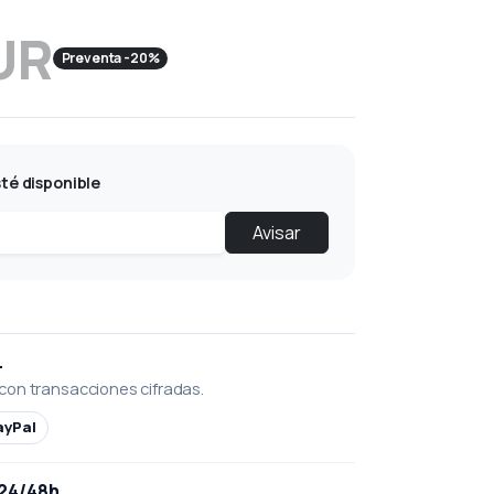
UR
Preventa -20%
té disponible
Avisar
L
con transacciones cifradas.
ayPal
 24/48h