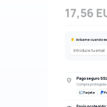
17,56 E
Avísame cuando es
Pago seguro SS
Compra protegida 
Tarjeta
P
Envío protegido