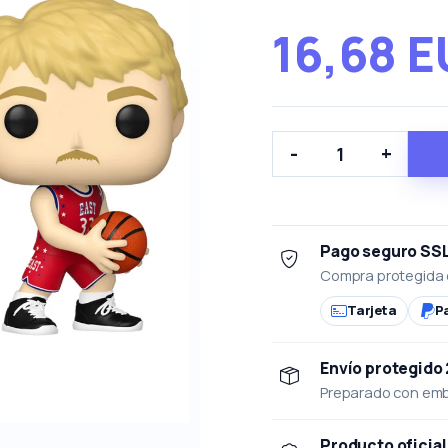
16,68 
-
+
Pago seguro SS
Compra protegida 
Tarjeta
P
Envío protegido
Preparado con emba
Producto oficial