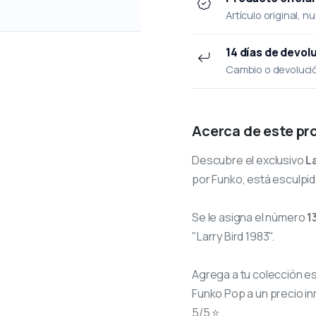
Artículo original, n
14 días de devol
Cambio o devolución
Acerca de este pr
Descubre el exclusivo
L
por Funko, está esculpid
Se le asigna el número
1
"Larry Bird 1983".
Agrega a tu colección e
Funko Pop a un precio in
5/5 ⭐.