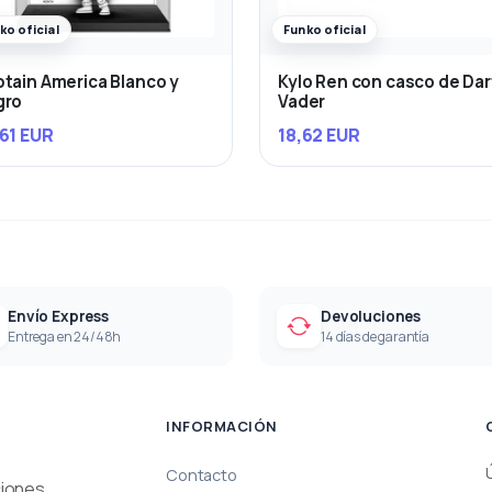
ko oficial
Funko oficial
tain America Blanco y
Kylo Ren con casco de Da
gro
Vader
61 EUR
18,62 EUR
Envío Express
Devoluciones
Entrega en 24/48h
14 días de garantía
INFORMACIÓN
Contacto
ciones