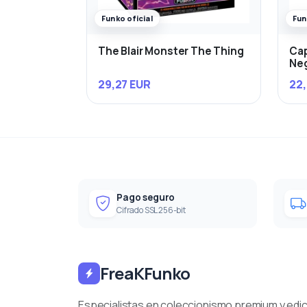
Funko oficial
Fun
The Blair Monster The Thing
Cap
Ne
29,27 EUR
22,
Pago seguro
Cifrado SSL 256-bit
FreaKFunko
Especialistas en coleccionismo premium y edi