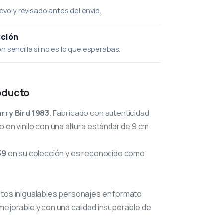
uevo y revisado antes del envío.
ución
 sencilla si no es lo que esperabas.
oducto
arry Bird 1983
. Fabricado con autenticidad
o en vinilo con una altura estándar de 9 cm.
39
en su colección y es reconocido como
stos inigualables personajes en formato
mejorable y con una calidad insuperable de