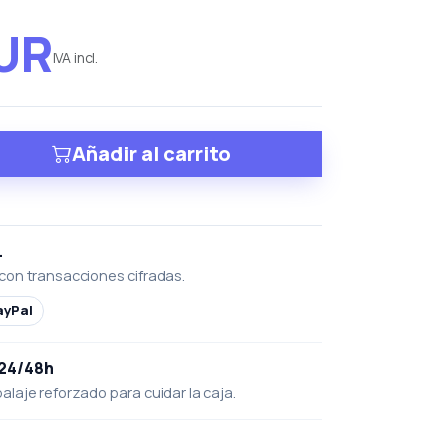
EUR
IVA incl.
Añadir al carrito
L
con transacciones cifradas.
ayPal
 24/48h
laje reforzado para cuidar la caja.