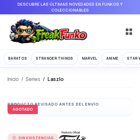
DESCUBRE LAS ÚLTIMAS NOVEDADES EN FUNKOS Y
COLECCIONABLES
BARATOS
STRANGER THINGS
MARVEL
ANIME
STAR 
Inicio
Series
Laszlo
AGOTADO
SIN EXISTENCIAS