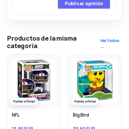
Publicar opinión
Productos de la misma
Ver todos
categoría
→
Funko oficial
Funko oficial
NFL
Big Bird
13,90 EUR
30,60 EUR