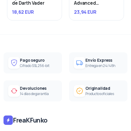
de Darth Vader
Advanced
Starfighter
18,62 EUR
23,94 EUR
Pago seguro
Envío Express
Cifrado SSL 256-bit
Entrega en 24/48h
Devoluciones
Originalidad
14 días de garantía
Productos oficiales
FreaKFunko