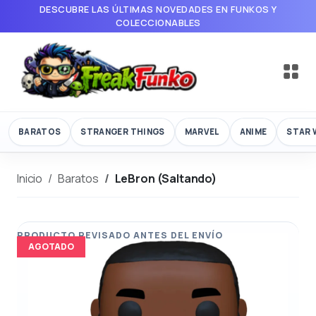
DESCUBRE LAS ÚLTIMAS NOVEDADES EN FUNKOS Y
COLECCIONABLES
BARATOS
STRANGER THINGS
MARVEL
ANIME
STAR 
Inicio
Baratos
LeBron (Saltando)
AGOTADO